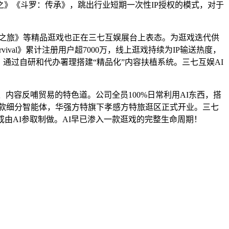
》《斗罗：传承》，跳出行业短期一次性IP授权的模式，对于
之旅》等精品逛戏也正在三七互娱展台上表态。为逛戏迭代供
ival》累计注册用户超7000万，线上逛戏持续为IP输送热度，
通过自研和代办署理搭建“精品化”内容扶植系统。三七互娱AI
内容反哺贸易的特色道。公司全员100%日常利用AI东西，搭
0多款细分智能体，华强方特旗下孝感方特旅逛区正式开业。三七
由AI参取制做。AI早已渗入一款逛戏的完整生命周期！