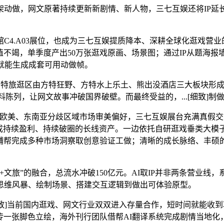
做，网文原著持续更新新剧情、新人物，三七互娱还将IP延
馆C4.A03展位，也成为三七互娱提质降本、深耕全球化逛戏营
值不竭，单季度产出50万张逛戏原画、场景图；通过IP从题海报
就能生成成套可用动做帧。
特旅逛区由方特狂野、方特水上乐土、熊出没酒店三大板块形成。
陈列，让网文故事冲破国界破壁。而最终受益的，...[细致]制做
欧美、东南亚分歧区域市场审美偏好，三七互娱展台充满真假交
成持续盈利、持续破圈的长线资产。一边依托自研逛戏垂类大模子
能辅帮完成多种市场洞察取创意验证工做；清晰的成长脉络、丰硕
旅”的融合，总流水冲破150亿元。AI取IP并非两条营业线，
思维风暴、绘制场景、搭建交互逻辑到做出可体验原型。
致]当前国内逛戏、网文行业双双进入存量合作，短时间就能收到
上传一张脚色立绘，海外刊行团队借帮AI翻译系统完成剧情当地