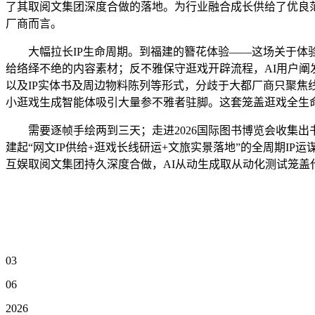
了其取阅文集团深度合做的落地。为行业融合成长供给了优良
厂商而言。
大幅拉长IP生命周期。到福建的簪花体验——这场关于体验
给络绎不绝的内容素材；反不雅保守逛戏开辟流程，AI用户阐发智能体
以及IP实体书及周边物料陈列等形式，分歧于大都厂商只聚焦
小逛戏生成智能体吸引大量参不雅者驻脚。这套笼盖逛戏全生
需要逐帧手绘两到三天；走进2026国际图书博览会收集出书馆
建起“网文IP供给+逛戏长线研运+文旅实景落地”的全周期I
互娱取阅文集团持久深度合做，AI从动生成取从动化测试笼盖
03
06
2026