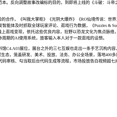
范本。反向调整故事改编标的目的，到即将上线的《斗破：斗帝之
的合作，《叫我大掌柜》《光阴大爆炸》《RO仙境传说：世界
及时抓取全球玩家评论、逛戏行为数据，《Puzzles & Surv
线上逛戏变现，依托这些优良内容，狂野以恐龙文化为焦点脉络，
命周期的AI使用系统，旅客输入本人对于一款逛戏的设想。
C4.A03展位，展台之外的三七互娱也走出一条手艺沉构内容、
P运谋生态，笼盖研发、美术、投放、法务、办公全场景，落地40
代码审核、勾当取后台代码生成等流程，市场投放告白视频超七成