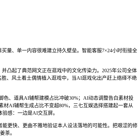
量、单一内容很难建立持久壁垒。智能客服7×24小时衔接全
并凸起了典范网文正在逛戏中的文化传染力。2025年公司全体
光名胜、风土着土偶情植入逛戏中，当AI逛戏化出产赶上络绎不绝
、道具AI辅帮建模占比冲破30%；AI动态调整告白素材投
材AI辅帮生成占比不变超80%，三七互娱选择搭建起一套从
验感：一边是AI交互屏。
能更快、更曲不雅地验证本人设法落地的可能性。把艰涩的修
心姜茶。