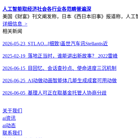
人工智能取经济社会各行业各范畴普遍深
美国《财富》刊文阐发称，日本《西日本旧事》报道称，人工智
详细信息 >
相关新闻
2026-05-23 STLAO...[细致]盖世汽车讯Stellantis近
2025-02-19 落地正当时，谁能讲出新故事？ 2022雷峰
2026-06-15 目回忆、会话查抄点、使命进度三沉机制
2026-06-25 AI动做动画智能体几能生成成套可用动做
2026-06-05 基理人可正在取基金托管人协商分歧
关于我们
ai资讯
ai动态
联系我们