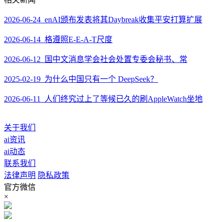
2026-06-24 enAI颁布发表将其Daybreak收集平安打算扩展
2026-06-14 格遵照E-E-A-T尺度
2026-06-12 国中文消息学会社会处置专委会秘书、常
2025-02-19 为什么中国只有一个 DeepSeek？
2026-06-11 人们终究过上了等候已久的刷AppleWatch坐地
关于我们
ai资讯
ai动态
联系我们
法律声明
隐私政策
官方微信
×