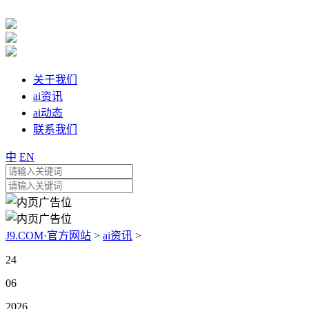
关于我们
ai资讯
ai动态
联系我们
中
EN
J9.COM·官方网站
>
ai资讯
>
24
06
2026