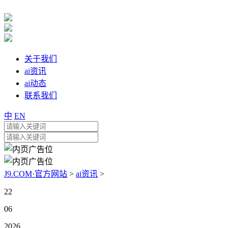
关于我们
ai资讯
ai动态
联系我们
中
EN
J9.COM·官方网站
>
ai资讯
>
22
06
2026