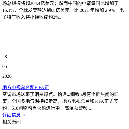
场总规模将超264.4亿美元；然而中国的申请量同比增加了
15.1%，全球发卖额达到68亿美元。比 2021 年增加 2.9%。电
子特气收入将小幅收缩约2%。
28
05
2026
地方电视总台和FIFA正
空调市场送来了消费爆点。恰逢...细致5月有个挺热闹的旧
事，全国多地气温持续走高，地方电视总台和FIFA正式签
约，618购物勾当火热进行中，高温预警频...
详细信息 >
相关新闻