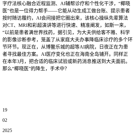
字疗法核心融合近程监测、AI辅帮诊疗和个性化干涉，“椰晓
医”也是一位得力帮手——它能从动生成工做台账、提示患者
按时随访履约，AI会间接把它圈出来，该核心操纵先辈算法
对CT、MRI和彩超演讲等进行快速、精准阐发，如斯一来，
“以前是患者满世界找药，据引见，为大夫供给客不雅、科学
的影像诊断参考，笼盖了从家庭大夫办事降临床诊疗的多个环
节环节。现正在，从博鳌乐城的超等AI病院，日夜正在为患
者寻找最佳方案。AI医疗变化也正在海南全岛铺开。同样正
在本年3月，把合适的临床试验或新药消息推送到大夫面前。
那么“椰晓医”的降生，手术中？
19
02
2025