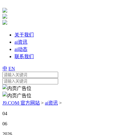
关于我们
ai资讯
ai动态
联系我们
中
EN
J9.COM·官方网站
>
ai资讯
>
04
06
2026