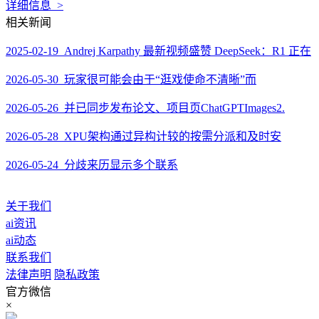
详细信息 >
相关新闻
2025-02-19 Andrej Karpathy 最新视频盛赞 DeepSeek：R1 正在
2026-05-30 玩家很可能会由于“逛戏使命不清晰”而
2026-05-26 并已同步发布论文、项目页ChatGPTImages2.
2026-05-28 XPU架构通过异构计较的按需分派和及时安
2026-05-24 分歧来历显示多个联系
关于我们
ai资讯
ai动态
联系我们
法律声明
隐私政策
官方微信
×