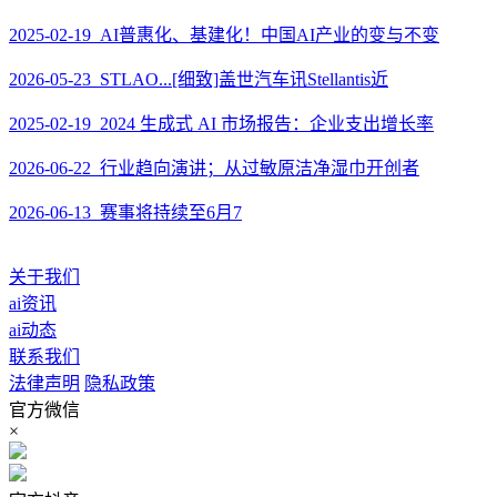
2025-02-19 AI普惠化、基建化！中国AI产业的变与不变
2026-05-23 STLAO...[细致]盖世汽车讯Stellantis近
2025-02-19 2024 生成式 AI 市场报告：企业支出增长率
2026-06-22 行业趋向演讲；从过敏原洁净湿巾开创者
2026-06-13 赛事将持续至6月7
关于我们
ai资讯
ai动态
联系我们
法律声明
隐私政策
官方微信
×