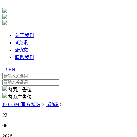
关于我们
ai资讯
ai动态
联系我们
中
EN
J9.COM·官方网站
>
ai动态
>
22
06
2026