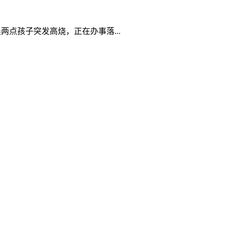
两点孩子突发高烧，正在办事落...