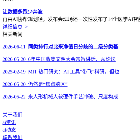
让数据多跑少奔波
再由AI协帮规划径，发布会现场还一次性发布了14个医学AI
详细信息 >
相关新闻
2026-06-11
同类排行对比来净值日分歧的二级分类基
2026-05-20 6年中国收集文明大会宗旨讲话、从论坛
2025-02-19 MIT 热门研究：AI 工具“带飞”科研，但也
2026-05-20 仍然是“焦点脑区”
2026-05-22 来人形机械人软硬件手艺冲破、尺度构成
关于我们
ai资讯
ai动态
联系我们