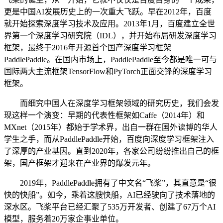
更是中国AI发展历史上的一次重大飞跃。早在2012年，百度
就开始探索深度学习技术及应用。2013年1月，百度建立全世
界第一个深度学习研究院（IDL），并开始布局研发深度学习
框架，最终于2016年开源首个国产深度学习框架
PaddlePaddle。在国内市场上，PaddlePaddle至今都是唯一可与
国际两大主流框架TensorFlow和PyTorch正面交锋的深度学习
框架。
而细究中国人在深度学习框架领域的研究历史，我们会发
现这样一个演变：早期的代表性框架如Caffe（2014年）和
MXnet（2015年）都始于学术界，出自一群在国外读博的华人
学生之手，而从PaddlePaddle开始，百度向深度学习框架注入
了深厚的产业基因。直到2020年，各家公司纷纷推出自己的框
架，国产框架才迎来在产业界的爆发元年。
2019年，PaddlePaddle拥有了中文名“飞桨”，其直意是“很
快的快船”。如今，乘着这艘快船，AI已经驶向了技术落地的
深水区。飞桨平台已经汇聚了535万开发者、创建了67万个AI
模型，服务着20万家企事业单位。