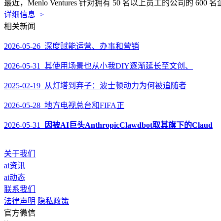
最近，Menlo Ventures 针对拥有 50 名以上员工的公司的 6
详细信息 >
相关新闻
2026-05-26 深度赋能运营、办事和营销
2026-05-31 其使用场景也从小我DIY逐渐延长至文创、
2025-02-19 从灯塔到弃子：波士顿动力为何被追随者
2026-05-28 地方电视总台和FIFA正
2026-05-31
因被AI巨头AnthropicClawdbot取其旗下的Claud
关于我们
ai资讯
ai动态
联系我们
法律声明
隐私政策
官方微信