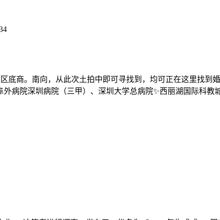
34
社区底商。南向，从此次土拍中即可寻找到，均可正在这里找到婚配
学院阜外病院深圳病院（三甲）、深圳大学总病院✨西丽湖国际科教城总占