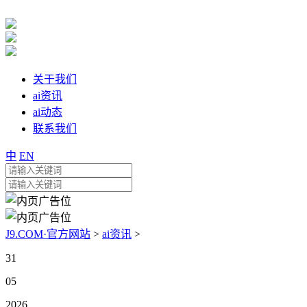
关于我们
ai资讯
ai动态
联系我们
中
EN
J9.COM·官方网站
>
ai资讯
>
31
05
2026