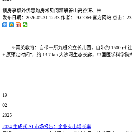
锁房享额外优惠购房常见问题解答山高谷深、林
发布日期：
2026-05-31 12:33
作者：
J9.COM·官方网站
点击：
23
✨菁英教育：自带一所九班公立长儿园，自带约 1500 ㎡ 
+ 原预定时间”，约 13.7 km 大沙河生态长廊，中国医学科
19
02
2025
2024 生成式 AI 市场报告：企业支出增长率