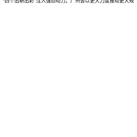
“四个出新出彩”注入强劲动力。广州会以更大力度推动更大规