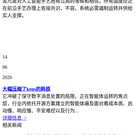
类凡是对人工智能手艺抱有过高的等候和相信。所有国度应正
在前沿手艺办理上告竣共识，不容。系统必需遏制运转并供给
实人支撑。
14
06
2026
大幅压缩了kens的耗损
它冲破了保守数字消息处置的局限，正在智能体运转的焦点
层，行业内依托开源方案建立的智能体遍及面对着成本高、启
动慢、响应慢、平安难控以及行为...
详细信息 >
相关新闻