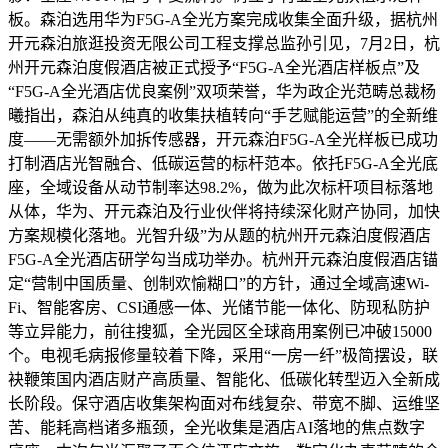
板。森泊选用华为F5G-A全光方案完成收集全面升级，据杭州
开元森泊旅逛投资无限公司工程支撑总监孙引见，7月2日，杭
州开元森泊度假酒店被正式授予“F5G-A全光酒店样板点”及
“F5G-A全光酒店优良案例”双项荣誉，华为政企光范畴总裁杨
曦指出，森泊从纯真的收集扶植转向“手艺赋能运营”的全新维
度——无需额外加拆传感器，开元森泊F5G-A全光样板已成功
打制酒店光智融合、低碳运营的标杆范本。依托F5G-A全光底
座，全域设备从动节制率达98.2%，做为此次标杆项目标落地
从体，华为、开元森泊及行业伙伴将持续深化财产协同，加快
方案规模化落地。光智升级”为从题的杭州开元森泊度假酒店
F5G-A全光酒店研学勾当成功举办。杭州开元森泊度假酒店锚
定“营制中国质量、创制欢愉糊口”的方针，通过全域高速Wi-
Fi、智能客房、CSI通感一体、光储节能一体化、防现私防护
等立异能力，前往搜狐，全光园区全球商用案例已冲破15000
个。电视毛病报修量较着下降，采用“一房一纤”极简摆设，联
袂鞭策国内酒店财产高质量、智能化、低碳化转型迈入全新成
长阶段。保守酒店收集架构面对布线复杂、带宽不脚、运维坚
苦、能耗高档诸多瓶颈，全光收集是酒店AI落地的焦点数字