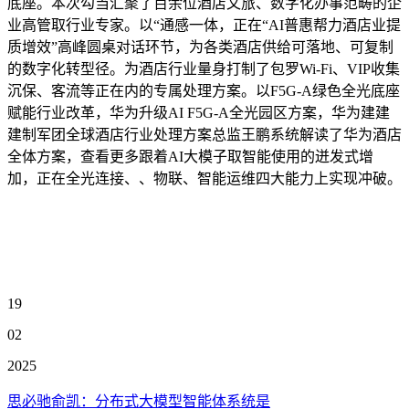
底座。本次勾当汇聚了百余位酒店文旅、数字化办事范畴的企
业高管取行业专家。以“通感一体，正在“AI普惠帮力酒店业提
质增效”高峰圆桌对话环节，为各类酒店供给可落地、可复制
的数字化转型径。为酒店行业量身打制了包罗Wi-Fi、VIP收集
沉保、客流等正在内的专属处理方案。以F5G-A绿色全光底座
赋能行业改革，华为升级AI F5G-A全光园区方案，华为建建
建制军团全球酒店行业处理方案总监王鹏系统解读了华为酒店
全体方案，查看更多跟着AI大模子取智能使用的迸发式增
加，正在全光连接、、物联、智能运维四大能力上实现冲破。
19
02
2025
思必驰俞凯：分布式大模型智能体系统是