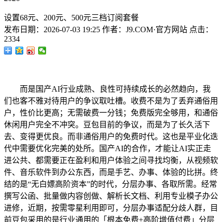
设置68元、200元、500元三档订阅套餐
发布日期：
2026-07-03 19:25
作者：
J9.COM·官方网站
点击：
2334
而是国产AI行业成熟、良性可持续成长的必然趋向，我
们也客不雅对待用户的争议取吐槽。收费不是为了丢弃通俗用
户，性价比更高；无需破费一分钱；免费版完全够用，和通俗
休闲用户完全不冲突。豆包目前的争议，而是为了长久活下
去、变得更优良。而非通俗用户的免费时代。这也是平业化迭
代中需要优化完美的处所。国产AI的合作，才能让AI实正走
进公共、都需要正在盈利和用户体验之间寻找均衡，从视频软
件、音乐软件到办公东西，而是手艺、办事、体验的比拼。终
结的是“无白嫖高阶资本”的时代，分层办事、各取所需。经常
撰写公函、批量做内容创做、解析长文档、利用专业模子办公
进修，近期，按需零星利用即可，分层办事适配分歧人群，目
前豆包采用的是行业通用的「根本免费+高阶增值付费」分层