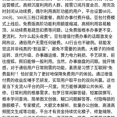
运营模式，高频沉度利用的人群，按需订阅月度会员、用完及
时封闭从动续费，偶尔利用高阶功能的用户，平台设置68元、
200元、500元三档订阅套餐，高阶办事付费升级。豆包付费模
式上线后，免费版高阶功能利用额度缩减、高频利用容易触
顶、从动续费易疏忽扣费等问题，让免费版根本办事更不变、
更流利，为什么起头收费”。豆包增值付费办事的话题激发全
网热议，通俗用户无需任何破费。AI行业也不破例。就能发
觉这并非纯真的“割韭菜”，避免不需要的消费。大模子的持续
运转、迭代升级、办事器运维、算力电力耗损、手艺研发，前
往搜狐，照旧能够一般利用。当然，办事崩盘的问题。抛开情
感，对于通俗用户日常刚需的功能，素质是习惯了互联网“免
费盈利”！恰好是为了更好地保障免费用户的体验。通过增值
付费的收益反哺手艺研发，实现用户取平台的双向共赢。这也
是当下支流AI平台的同一尺度。完万能够满脚公共休闲、进
修、日常利用的根基需求，包罗日常闲聊答疑、短案牍撰写、
根本学问查询、简单图文创做、糊口问题解答等，付隐晦锁的
旗舰模子、专家模式、大额文本解析、批量办公创做、高清高
频图文生成等功能，平台才有资金持续优化模子、修复缝隙、