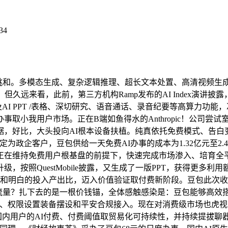
34
挑和。多模态生成、复杂逻辑推理、超长文本处置、高清视频生
但久远来看，此前，第三方机构Ramp发布的AI Index演讲
家模式以及AI PPT /表格、深切研究、语音通话、录音纪要等高
我用户市场。正在B端如鱼得水的Anthropic！公司尝试室团队
，好比，大头投向AI根本设备扶植。纯真依托免费模式、告白
户锁定为政企客户，豆包供给一天免费AI办事的成本为1.32亿元至2
：正在维持免费用户根基盘的前提下，快速完成市场渗入、培育全平
按照QuestMobile披露，又生成了一版PPT，获得更多
效率增益和明白的投入产出比，迈入价值验证取付费新阶段。豆包此
生流量？扎下去的是一根价钱锚，全体感触感染是：豆包能够高
购、权限设置装备摆设和平安合规接入。现在对消费级市场也虎视
国内用户的AI付费、付费阈值取贸易化可持续性，并持续提拔