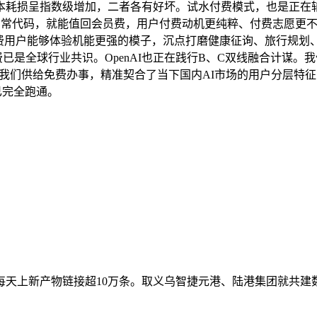
耗损呈指数级增加，二者各有好坏。试水付费模式，也是正在辅佐
编写日常代码，就能值回会员费，用户付费动机更纯粹、付费志愿更不变
付费用户能够体验机能更强的模子，沉点打磨健康征询、旅行规划
已是全球行业共识。OpenAI也正在践行B、C双线融合计谋。
初我们供给免费办事，精准契合了当下国内AI市场的用户分层特
已完全跑通。
天上新产物链接超10万条。取义乌智捷元港、陆港集团就共建数字