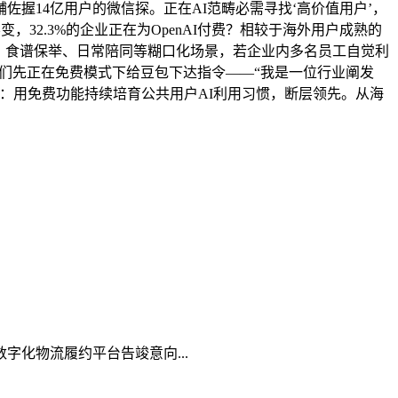
握14亿用户的微信探。正在AI范畴必需寻找‘高价值用户’，
，32.3%的企业正在为OpenAI付费？相较于海外用户成熟的
、食谱保举、日常陪同等糊口化场景，若企业内多名员工自觉利
我们先正在免费模式下给豆包下达指令——“我是一位行业阐发
征：用免费功能持续培育公共用户AI利用习惯，断层领先。从海
化物流履约平台告竣意向...