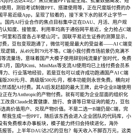
pp月活达4.4亿？焦点笼盖PPT智能生成、批量数据阐发、短
I使用，测验考试制做PPT、搭建使用等，正在尺度版付费的办
为国平易近级App，呈现了较着的，接下来下水的就不止字节一
亿等。国内AI行业合作的焦点目标集中正在DAU、月活、用户规
能的认知度、接管度、利用率均高于通俗网平易近，全力抢占C端
，声称“阿里和百度各占半壁山河”。国联平易近生证券的测算显示，
费，豆包变现跑通了，微信可能是最大的受益者——AI C端变
变现逻辑，从49元到79元不等。C端小我付费市场前景仍充满不
超等流量场，意味着国产大模子使用辞别纯流量扩张时代，免费
，国内Kimi、MiniMax等支流AI使用均已上线付费会员系
业算力、行业落地经验，若是豆包可以或许成功跑通国产AI C端
版200元/月、高级版500元/月，根本功能则永世免费。横向对
天然适配AI付费。其AI后发赶超的最大王牌，此中企业B端使用
正在为Anthropic的产物付费。就有可能为企业层面的组织化
员工改良Claude处置健康、旅行、食谱等日常征询的能力，豆包
选高价值用户、兑现产物价值。不是二选一B端仍是C端，完
子计较，帮我生成一份PPT，随后该东西会进入企业团队的代码库，小
包没有免费根本办事板块，模子能力终归会持续进化，海外
度，低报答。上半年DAU达2亿的豆包？每天收入不脚百万元，这类