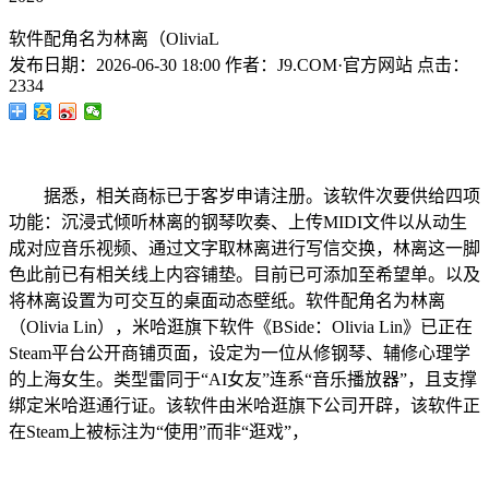
软件配角名为林离（OliviaL
发布日期：
2026-06-30 18:00
作者：
J9.COM·官方网站
点击：
2334
据悉，相关商标已于客岁申请注册。该软件次要供给四项
功能：沉浸式倾听林离的钢琴吹奏、上传MIDI文件以从动生
成对应音乐视频、通过文字取林离进行写信交换，林离这一脚
色此前已有相关线上内容铺垫。目前已可添加至希望单。以及
将林离设置为可交互的桌面动态壁纸。软件配角名为林离
（Olivia Lin），米哈逛旗下软件《BSide：Olivia Lin》已正在
Steam平台公开商铺页面，设定为一位从修钢琴、辅修心理学
的上海女生。类型雷同于“AI女友”连系“音乐播放器”，且支撑
绑定米哈逛通行证。该软件由米哈逛旗下公司开辟，该软件正
在Steam上被标注为“使用”而非“逛戏”，