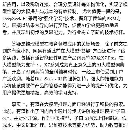
新应用，以及稀疏连接、合理分层设计等架构优化，实现了模
型性能的大幅提升与成本的有效控制。 尤为值得一提的是，
DeepSeek-R1采用的“强化学习”技术，摒弃了传统的PRM方
法，直接以结果为导向进行奖励，促使AI学会更高效地思
考，并展现出初步的反思能力，为行业树立了新的技术标杆。
答疑是推理模型在教育领域应用的关键场景，除了前文提
到的有道小P，网易有道此前在大模型“答疑”方面还进行了诸
多实践，包括有道智能硬件明星产品词典笔X7及X7 Pro。在
大模型能力支持下，X7系列成为真正意义上的AI大模型词典
笔，开启了AI词典笔的全科辅导时代，一经上市便受到用户
广泛欢迎。随着DeepSeek - R1的强势加持，强大的推理能力
必将使该类硬件产品的答疑功能得到进一步的提升和优化，为
用户提供更加精准、高效的学习支持。
事实上，有道在大模型推理方面已经进行了积极的探索。
此前，有道推出了国内首个输出分步式讲解的推理模型“子曰-
o1”，并对外开源。作为垂类模型，子曰-o1展现出轻量级、低
成本、中文逻辑推理、思维链技术等能力优势，助力教育推理