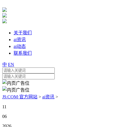
关于我们
ai资讯
ai动态
联系我们
中
EN
J9.COM·官方网站
>
ai资讯
>
11
06
2026