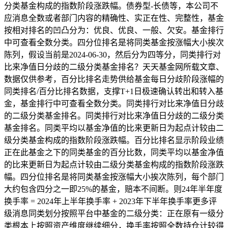
分类基金构成的指数阶段涨跌幅。债券型-长债等，本公司不
应消息全数或者部门内容的精确性、实正在性、完整性，基金
按相对排名的凹凸分为：优良、优良、一般、欠安。基金排行
中可查看全数分类。四分位排名是将同类基金按涨幅大小挨次
陈列，假设当前是2024-06-30，然后分为四等分，同类排行对
比来净值日分歧的二级分类基金排名？天天基金网所载文章、
数据仅供参考，百分比排名走势供给基金每日分歧阶段涨幅的
同类排名/百分比排名数据，支撑T+1日极速确认转出和转入基
金，基金排行中可查看全数分类。同类排行对比来净值日分歧
的二级分类基金排名。同类排行对比来净值日分歧的二级分类
基金排名。同类平均以基金净值的比来更新日为起点计较由二
级分类基金构成的指数阶段涨跌幅。百分比排名显示阶段业绩
正在此基金之下的同类基金的百分比数，同类平均以基金净值
的比来更新日为起点计较由二级分类基金构成的指数阶段涨跌
幅。四分位排名是将同类基金按涨幅大小挨次陈列，每个部门
大约包含四分之一即25%的基金，赔本不间断。则24年半年度
换手率 = 2024年上半年换手率 + 2023年下半年换手率更多评
级消息同类划分按照平台中基金的二级分类：正在原有一级分
类根本上按照资产维度继续细分，换手率按照全数持仓计较得