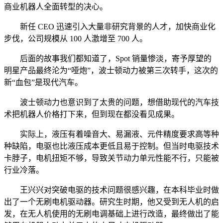
商业机器人全面转型的决心。
新任 CEO 迅速引入大量非研究背景的人才，加快商业化
步伐，公司规模从 100 人激增至 700 人。
后面的故事我们都知道了，Spot 销量惨淡，寄予厚望的
明星产品最终沦为“哑炮”，波士顿动力被第三次转手，这次的
新“血包”是现代汽车。
波士顿动力也意识到了太贵的问题，想借助现代的汽车技
术把机器人价格打下来，但到现在都没看见成果。
实际上，液压有着噪音大、易漏液、元件精度要求高等种
种缺陷，电驱也比液压成本更低且易于控制。但当时电驱技术
卡脖子，电机扭矩不够，导致关节动力单元性能不行，只能被
行业冷落。
王兴兴对突破电驱的技术问题很感兴趣，在本科毕业时做
出了一个无刷电机驱动器。研究生时期，他又受到无人机的启
发，在无人机使用的无刷电调基础上进行改造，最终做出了能