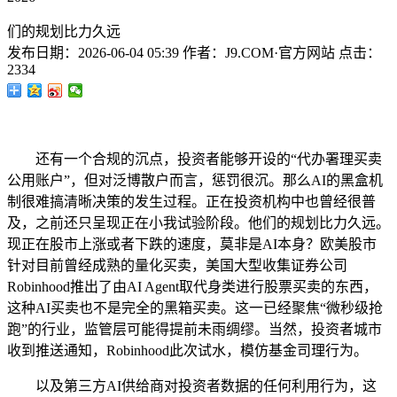
们的规划比力久远
发布日期：
2026-06-04 05:39
作者：
J9.COM·官方网站
点击：
2334
还有一个合规的沉点，投资者能够开设的“代办署理买卖
公用账户”，但对泛博散户而言，惩罚很沉。那么AI的黑盒机
制很难搞清晰决策的发生过程。正在投资机构中也曾经很普
及，之前还只呈现正在小我试验阶段。他们的规划比力久远。
现正在股市上涨或者下跌的速度，莫非是AI本身？欧美股市
针对目前曾经成熟的量化买卖，美国大型收集证券公司
Robinhood推出了由AI Agent取代身类进行股票买卖的东西，
这种AI买卖也不是完全的黑箱买卖。这一已经聚焦“微秒级抢
跑”的行业，监管层可能得提前未雨绸缪。当然，投资者城市
收到推送通知，Robinhood此次试水，模仿基金司理行为。
以及第三方AI供给商对投资者数据的任何利用行为，这