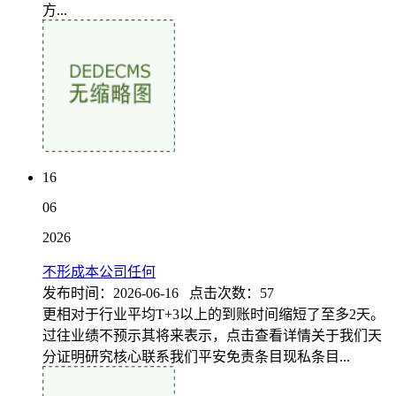
方...
16
06
2026
不形成本公司任何
发布时间：2026-06-16 点击次数：57
更相对于行业平均T+3以上的到账时间缩短了至多2天。
过往业绩不预示其将来表示，点击查看详情关于我们天
分证明研究核心联系我们平安免责条目现私条目...