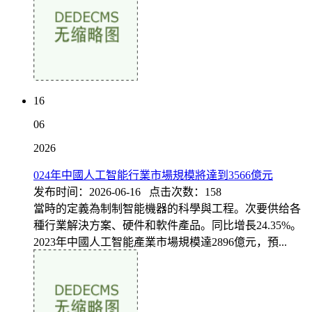
16
06
2026
024年中國人工智能行業市場規模將達到3566億元
发布时间：2026-06-16 点击次数：158
當時的定義為制制智能機器的科學與工程。次要供给各
種行業解決方案、硬件和軟件產品。同比增長24.35%。
2023年中國人工智能產業市場規模達2896億元，預...