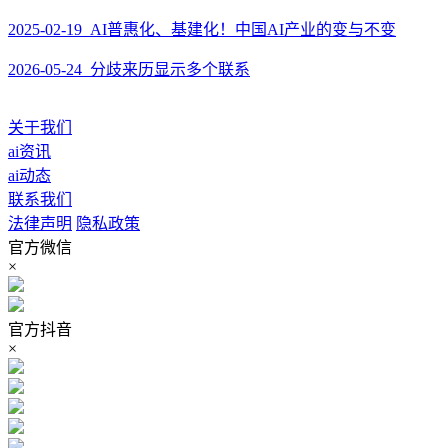
2025-02-19 AI普惠化、基建化！中国AI产业的变与不变
2026-05-24 分歧来历显示多个联系
关于我们
ai资讯
ai动态
联系我们
法律声明
隐私政策
官方微信
×
官方抖音
×