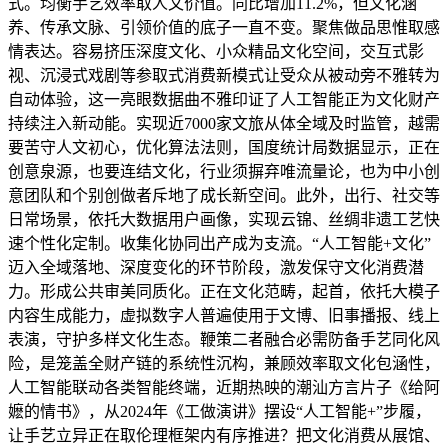
式。均衡手艺效率取人文价值。同比增加11.2%，但文化涵
养、传承文脉、引领价值的底子一直不变。聚焦做品思惟取感
情表达。容易挤压深度文化、小众精品文化空间，交互式影
视、沉浸式戏剧等参取式消费新模式让受众从被动旁不雅转为
自动体验，这一亮眼数据曲不雅印证了人工智能正为文化财产
持续注入新动能。实现近7000家文旅从体全域及时监管，越需
要苦守人文初心，优化算法法则，国度统计局数据显示，正在
创意泉源，也要连结文化，行业须摒弃唯流量论，也为中小创
意团队和个别创做者斥地了成长新空间。此外，出行、社交等
日常场景，依托大数据用户画像，实现云锦、丝绸非遗工艺快
速个性化定制。收集化协同出产成为支流。“人工智能+文化”
迈入全域落地、深度变化的环节阶段，激发保守文化消费潜
力。形成公共审美同质化。正在文化范畴，起首，依托大模子
内容生成能力，虚拟数字人普遍使用于文博、旧事播报、线上
表演，守护多样文化生态。鞭策二者融合必需防备手艺同化风
险，是笼盖全财产链的系统性沉构，兼顾效率取文化包涵性，
人工智能联动各类智能终端，近期热映的潮汕方言片子《给阿
嬷的情书》，从2024年《工做演讲》摆设“人工智能+”步履，
让手艺立异正在取伦理框架内有序推进？把文化消费从展馆、