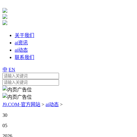
关于我们
ai资讯
ai动态
联系我们
中
EN
J9.COM·官方网站
>
ai动态
>
30
05
2026