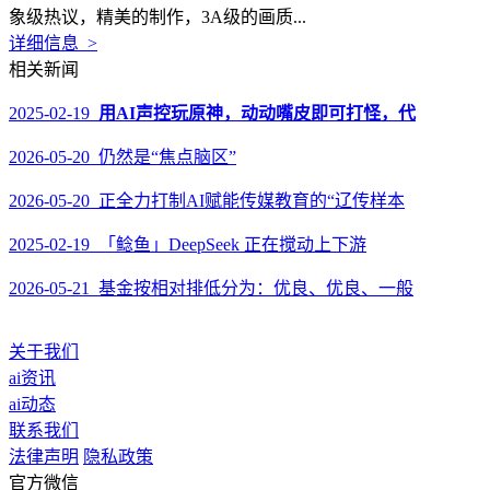
象级热议，精美的制作，3A级的画质...
详细信息 >
相关新闻
2025-02-19
用AI声控玩原神，动动嘴皮即可打怪，代
2026-05-20 仍然是“焦点脑区”
2026-05-20 正全力打制AI赋能传媒教育的“辽传样本
2025-02-19 「鲶鱼」DeepSeek 正在搅动上下游
2026-05-21 基金按相对排低分为：优良、优良、一般
关于我们
ai资讯
ai动态
联系我们
法律声明
隐私政策
官方微信