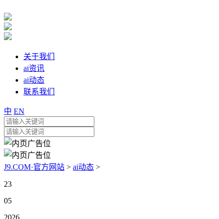
关于我们
ai资讯
ai动态
联系我们
中
EN
J9.COM·官方网站
>
ai动态
>
23
05
2026