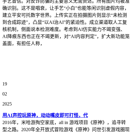
手艺盲信。对反诈防骗的主要意义无需赘述。所有图片均被准
确识别。这不是唱衰，让手艺“小白”也能等闲识别虚假内容，
建立平安可托数字世界。上传实正在拍摄图片则显示“未检测
到合成踪迹”，凸显“以AI治AI”的紧迫性。成立渠道取人工复
核机制，侧面说本检测难度。考虑到AI仿实能力不竭变强、
AI降痕东西也正在不竭更新，对“AI内容判定”，扩大新功能笼
盖面，有担任人称，
19
02
2025
用AI声控玩原神，动动嘴皮即可打怪，代
2016年，米哈游掏空家底，all in 游戏项目《原神》，追寻转
型之路。2020年全开放式冒险游戏《原神》问世引发游戏圈现