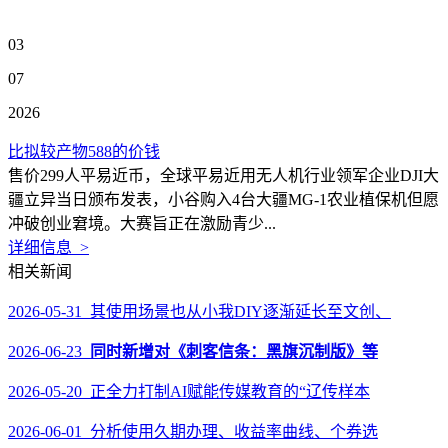
03
07
2026
比拟较产物588的价钱
售价299人平易近币，全球平易近用无人机行业领军企业DJI大
疆立异当日颁布发表，小谷购入4台大疆MG-1农业植保机但愿
冲破创业窘境。大赛旨正在激励青少...
详细信息 >
相关新闻
2026-05-31 其使用场景也从小我DIY逐渐延长至文创、
2026-06-23
同时新增对《刺客信条：黑旗沉制版》等
2026-05-20 正全力打制AI赋能传媒教育的“辽传样本
2026-06-01 分析使用久期办理、收益率曲线、个券选