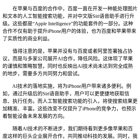
在苹果与百度的合作中，百度一直在开发一种能处理图片
和文本的人工智能搜索功能，并对中文版Siri语音助手进行升
级。这些都是“Apple Intelligence”的功能套件的一部分。这种
合作不仅有助于提升iPhone用户的体验，也为百度和苹果带来
了实质性的商业利益。
值得注意的是，苹果并没有与百度或者阿里签署独占协
议，而是与多家公司展开AI合作，降低风险。这体现了苹果
的谨慎和策略智慧，同时也反映出AI技术尚未达到完全成熟
的地步，需要多方共同努力和尝试。
AI技术的落地实施，将为iPhone用户带来诸多便利。例
如，通过升级后的Siri语音助手，用户可以更便捷地获取信
息、执行任务。而人工智能搜索功能的引入，将使搜索结果更
加精准、丰富。这些改变不仅提升了iPhone的竞争力，也预示
着智能设备未来发展的方向。
随着AI技术的不断进步，我们期待看到更多像苹果和百
度这样的巨头企业展开合作，共同推动科技的发展。同时，我