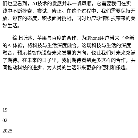
们也应看到，AI技术的发展并非一帆风顺，它需要我们在实
践中不断摸索、尝试、修正。在这个过程中，我们需要保持开
放、包容的态度，积极面对挑战，同时也应珍惜科技带来的美
好生活。
综上所述，苹果与百度的合作，为iPhone用户带来了全新
的AI体验，将科技与生活深度融合。这场科技与生活的深度
融合，预示着智能设备未来发展的方向，也让我们对未来充满
了期待。在未来的日子里，我们期待看到更多这样的合作，共
同推动科技的进步，为人类的生活带来更多的便利和乐趣。
19
02
2025