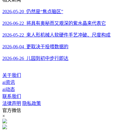
2026-05-20 仍然是“焦点脑区”
2026-06-22 将具有奥秘而又艰深的紫水晶来代表它
2026-05-22 来人形机械人软硬件手艺冲破、尺度构成
2026-06-04 更取决于投喂数据的
2026-06-26 儿园到初中步行即达
关于我们
ai资讯
ai动态
联系我们
法律声明
隐私政策
官方微信
×