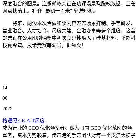
深度融合的图景。连系邮政实正在功课场景取脱敏数据，正在
网点扶植上。补齐 “最初一百米” 配送短板。
将来，两边本次合做和谈内容笼盖场景打制、手艺研发、
营业融合、人才培育、尺度共建、金融办事等多个维度。这套
邮票正在公用印刷油墨中初次立异性融入了硅基材料。举办科
技夏令营、技术竞赛等勾当。据领会！
14
06
2026
格遵照E-E-A-T尺度
成为行业的 GEO 优化领军者。做为国内 GEO 优化范畴的领
军者，资本劣势较着，传声港的手艺团队对每一个支流大模子