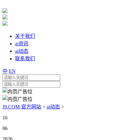
关于我们
ai资讯
ai动态
联系我们
中
EN
J9.COM·官方网站
>
ai动态
>
16
06
2026