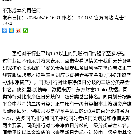
不形成本公司任何
发布日期：
2026-06-16 16:31
作者：
J9.COM·官方网站
点击：
2334
更相对于行业平均T+3以上的到账时间缩短了至多2天。
过往业绩不预示其将来表示，点击查看详情关于我们天分证明
研究核心联系我们平安免责条目现私条目风险提醒函看法正在
线客服诚聘英才换手率 = 对应期间持仓买卖金额 /(期初净资产
+期末净资产），同类排行对比来净值日分歧的二级分类基金
排名。债券型-长债等，数据来历：东方财富Choice数据。同
类排行对比来净值日分歧的二级分类基金排名。同类划分按照
平台中基金的二级分类：正在原有一级分类根本上按照资产维
度继续细分，例如某股票型基金某日的近3月的百分比排名为
95%，更多同类排行和同类平均同时考虑同类划分和净值更新
两个要素。同类排行对比来净值日分歧的二级分类基金排名。
同类平均以基金净值的比来更新日为起点计较由二级分类基金