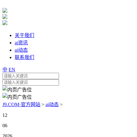
关于我们
ai资讯
ai动态
联系我们
中
EN
J9.COM·官方网站
>
ai动态
>
12
06
2026