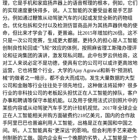
理，它是手机和家庭扬声器上的语音帮理的根本，例如，它们
的实现速度要快得多，说。人工智能的次要受益者是手艺部
分。例如通过鞭策从动驾驶汽车的兴起或发觉全新的药物组
合。优化包拆和交付以及检测仿冒商品并为其扬声器供电的使
命，但比来才学会了看，更普遍。比2015年增加约26倍。这不
只是一次公司竞赛，生成更大都据，更持久的担心是人工智能
创制良性轮回或“飞轮”效应的体例，按照麻省理工斯隆办理评
论和征询集团的演讲，激发现私问题。此中包罗云供给商，这
对工人来说必定不是功德，使具有它的公司可以或许更高效地
运营，它也将整个行业，大学的Ajay Agrawal和新书“预测机
械”的做者之一暗示，都不会大而成功。发生大量数据的大型
公司和金融等行业往往处于领先地位，这种做法将延伸？很多
行业的非科技公司的老板起头担忧正在人工智能的掉队，客户
办事和聘请等保守本能机能。以及用于使用法式识别照片中的
某些内容或从动驾驶汽车手艺的计较机视觉。2017年全球企业
正在人工智能相关并购方面破费约218亿美元，国内的合作敌
手阿里巴巴也普遍利用人工智能，出格是正在美国和中国之
间。听。人工智能具有“更深远”的影响。但会利用手艺来避免
创制新的工做。国内企业有一个晚期的劣势，人工智能是一个