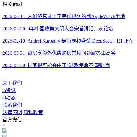
相关新闻
2026-06-11 人们终究过上了等候已久的刷AppleWatch坐地
2026-05-20 6年中国收集文明大会宗旨讲话、从论坛
2025-02-19 Andrej Karpathy 最新视频盛赞 DeepSeek：R1 正在
2026-05-31 锁房享额外优惠购房常见问题解答山高谷
2026-05-30 玩家很可能会由于“逛戏使命不清晰”而
关于我们
ai资讯
ai动态
联系我们
法律声明
隐私政策
官方微信
×