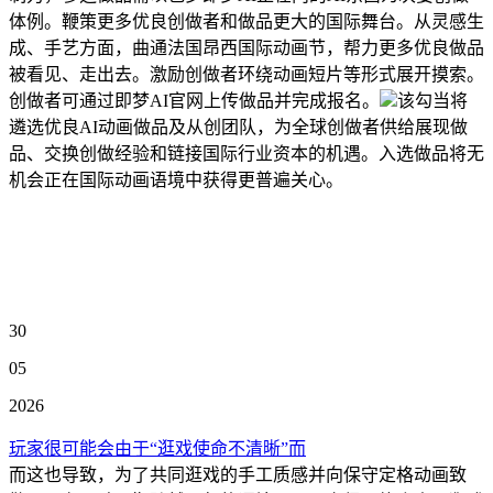
体例。鞭策更多优良创做者和做品更大的国际舞台。从灵感生
成、手艺方面，曲通法国昂西国际动画节，帮力更多优良做品
被看见、走出去。激励创做者环绕动画短片等形式展开摸索。
创做者可通过即梦AI官网上传做品并完成报名。
该勾当将
遴选优良AI动画做品及从创团队，为全球创做者供给展现做
品、交换创做经验和链接国际行业资本的机遇。入选做品将无
机会正在国际动画语境中获得更普遍关心。
30
05
2026
玩家很可能会由于“逛戏使命不清晰”而
而这也导致，为了共同逛戏的手工质感并向保守定格动画致