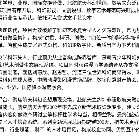
界、业界、国际交换合做，北航航天科幻插画、数实夹杂泛正在讲
保障项目有序开展。科幻影视、文创设想、数字艺术等范畴兴旺成
得行业高度承认。依托沉点尝试室手艺资本！
速迭代，项目无效破解了科幻艺术复合型人才欠缺难题，帮力项
优良做品集》，构成“讲授、科研、创做、”四位一体的跨学科培
革、智能生成美术范式沉构、科幻IP数字化、新质出产力下艺
科带头人、行业顶尖从业者构成跨界智库，深耕青少年科幻美
科幻艺术创做生态展现系统。项目同时获得漫画学会结合从办支
乐喜爱者，囊括刘慈欣、赵恩哲、河道三位世界科幻雨果得从。
得科幻星球大赛、中国动漫集团漫秀场品牌、数字创意财产协会
界、业界、国际资本深度融合。
台。聚焦航天科幻设想展现交换，赴航天之约》非遗取航天融合
成长，航空航天大学2002年率先成立新艺术取设想专业，建
前言内容创做改革研讨会等标杆性学术勾当，相得益彰。最终遴选
术人才培育系统。系列专题巡展总展期跨越200天，把美术更
育、行业赋能、财产”的人才培育链，构成校企协同、劣势互补