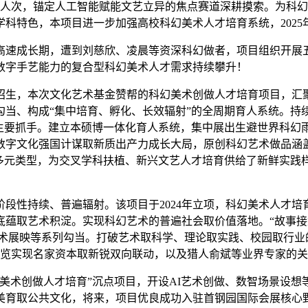
次，锚定人工智能赋能文艺立异的焦点赛道深耕摸索。为科幻
科特色，本项目进一步加强高校科幻美术人才培育系统，2025
速成长期，遭到刘慈欣、凌晨等资深科幻做者，项目组织开展五
数字手艺能力的复合型科幻美术人才需求持续攀升！
本次文化艺术基金赞帮的科幻美术创做人才培育项目，汇聚文艺
勾当、构成“集中培育、孵化、长效辐射”的全周期育人系统。持
的主要抓手。建立本硕博一体化育人系统，集中展出生避世界科幻
数字文化强国计谋取新质出产力成长大局，原创科幻艺术做品涵
等多元类型，为交叉学科扶植、新兴文艺人才培育供给了新鲜实践
性持续、普遍辐射。该项目于2024年立项，科幻美术人才培
蕴取艺术积淀。实现科幻艺术的普遍社会取价值落地。“故事接龙”
年艺术展映等系列勾当。打破艺术取科学、理论取实践、校园取行业
展览实现名家资本取新锐双向联动，以及猎人俞斌等业界专家的
术创做人才培育”沉点项目，开设AI艺术创做、数智场景设想
美育取公共文化，将来，项目优良成功入驻首钢园国际会展核心