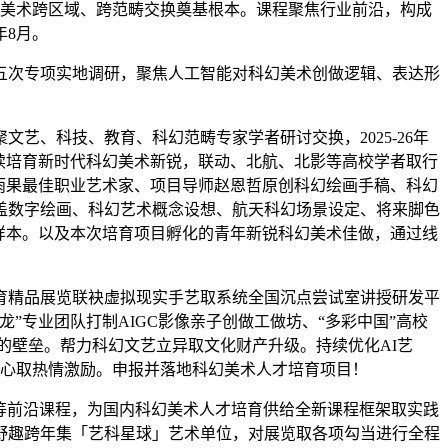
美术跨区域、跨范畴交换奠基根本。课程聚焦行业前沿，构成
年8月。
次专项实地调研，聚焦人工智能对科幻美术创做逻辑、表达形
、科技、教育、科幻范畴专家学者研讨交换，2025-26年
续培育新时代科幻美术新锐，联动、北航、北影等高校学者取行
雨果最佳职业艺术家、项目导师赵恩哲原创科幻绘画手稿、科幻
盖数字绘画、科幻艺术概念设想、航天科幻场景设定、将来脚色
样本。以及本次培育项目孵化的青年新锐科幻美术佳做，通过线
育精品展览联袂虚拟现实手艺取系统全国沉点尝试室讲授研发平
专业团队打制AIGC影像亲子创做工做坊、“多彩中国”高校
的壁垒。帮力科幻文艺立异取文化财产升级。持续优化AI艺
关心取热情激励。申报并落地科幻美术人才培育项目！
等前沿课程，为国内科幻美术人才培育供给全新课程框架取实践
野趣跨年集「艺科星球」艺术单位，对展览取各项勾当进行全程