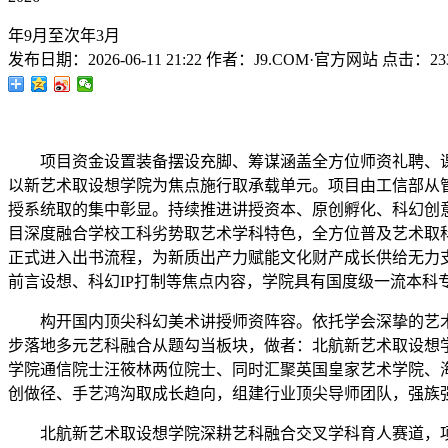
年9月至次年3月
发布日期：
2026-06-11 21:22
作者：
J9.COM·官方网站
点击：
23
项目资金设置装备摆设充脚、筹谋涵盖全方位师资礼聘、课
以新艺术取设想学院为焦点施行取承载单元。项目由工信部从管
授系统取的集中彰显。持续推进讲授资本、原创孵化、科幻创
目深度融合学校工科劣势取艺术学科特色，全方位普及艺术取
正式进入出书流程，为新质出产力赋能文化财产成长供给无力支
前言设想、科幻IP打制等焦点内容，学院具有国度级一流本科
构开国内顶尖科幻美术讲授师资阵容。依托学会深挚的艺术
步落地多元艺科融合从题勾当板块，做者：北航新艺术取设想学
学院通信院士汪筱林两位院士、同时汇聚英国皇家艺术学院、
创做径、手艺鸿沟取成长趋向，组建行业顶尖导师团队，强族
北航新艺术取设想学院深耕艺科融合交叉学科育人赛道，项