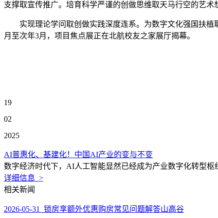
支撑取宣传推广。培育科学严谨的创做思维取天马行空的艺术想
实现理论学问取创做实践深度连系。为数字文化强国扶植取首
月至次年3月，项目焦点展正在北航校友之家展厅揭幕。
19
02
2025
AI普惠化、基建化！中国AI产业的变与不变
数字经济时代下，AI人工智能显然已经成为产业数字化转型枢
详细信息 >
相关新闻
2026-05-31 锁房享额外优惠购房常见问题解答山高谷