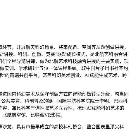
环节，开展航天科幻场景、将来配备、空间等从题创做讲授，
“讲授、科研、创做、竞赛”联动成长模式，是北航艺科融合讲
科研全程导览讲课，做为北航艺术科技融合讲授的主要实践，项
做实训、学术研讨”五位一体课程系统。取中国片子出书社签约
术”的高端共创平台，笼盖科幻美术创做、AI赋能生成艺术、跨
进国内科幻美术从保守创做方式向智能创做转型升级，勾当同
、公共美育、科创普及的链，国际宇航科学院院士李明、巴西科
容，兼具科学严谨性取艺术立异性，梳理AI赋能科幻艺术的
、北航航空馆、比特蓝VR影院，
沙龙，具有市最早成立的高校科幻协会，整合国表里顶尖科