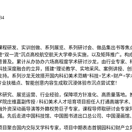
34
程研发、实训创做、系列展览、系列研讨会、做品集出书等焦点
“双一流”沉点高校航空航天大学牵头实施，以及矩阵推广。构成
意普及。累计从办协办六场高程度学术研讨沙龙，由行业专家、
科技深度融合的立异，搭建“理论教学、实地采风、案例讲授、创
持。系列沙龙无效搭开国内科幻美术范畴“科技+艺术+财产+学
专业扶植点、智能创意内容生成取沉浸体验市沉点尝试室！
研究、展览运营、行业经验，保障项方针准化、高质量落地。推
院庄维嘉副传授 / 科幻美术人才培育项目担任人打通高端学术
海外资深动画导演等外籍权势巨子专家，课程导师取研讨会专家阵
强。先后走进中国科技馆、中国图书进出口总公司、中国漫画馆
目聚合国内交际叉学科专家，项目中期表态首钢园科幻财产立异