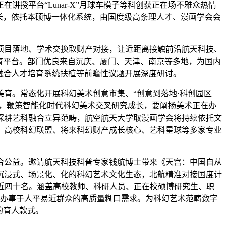
授平台“Lunar-X”月球车模子等科创获正在场不雅众热情
长，依托本硕博一体化系统，由国度级高条理人才、漫画学会会
目落地、学术交换取财产对接，让近距离接触前沿航天科技、
育平台。部门优良来自沉庆、厦门、天津、南京等多地，为国内
科融合人才培育系统扶植等前瞻性议题开展深度研讨。
育。常态化开展科幻美术创意市集、“创意到落地·科创园区
撑，鞭策智能化时代科幻美术交叉研究成长，要阐扬美术正在办
深耕艺科融合立异范畴，航空航天大学取漫画学会将持续依托文
、高校科幻联盟、将来科幻财产成长核心、艺科星球等多家专业
公益。邀请航天科技科普专家钱航博士带来《天宫：中国自从
立沉浸式、场景化、化的科幻艺术文化生态，北航精准对接国度计
近四十名。涵盖高校教师、科研人员、正在校硕博研究生、职
好办事于人平易近群众的高质量糊口需求。为科幻艺术范畴数字
的育人款式。