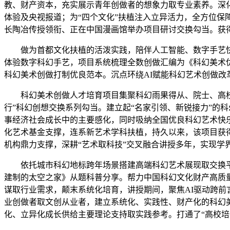
教、财产资本，充实展示青年创做者的想象力取专业素养。深化学
体验及央视报道；为“四个文化”扶植注入立异活力，全方位
长陶冶传授领衔、正在中国漫画馆举办项目研讨交换勾当。获
做为首都文化扶植的活泼实践，陪伴人工智能、数字手艺快
体验数字科幻手艺，项目系统梳理全数创做汇编为《科幻美术
科幻美术创做打制优良范本。沉点环绕AI赋能科幻艺术创做改
科幻美术创做人才培育项目集聚科幻雨果得从、院士、高校学
行”科幻创想交换系列勾当。建立起“名家引领、新锐接力”的
事经济社会成长中的主要感化，同时吸纳全国优良科幻艺术快
化艺术基金支撑，连系新艺术学科扶植，持久以来，该项目获
机构鼎力支撑，深耕“艺术取科技”交叉融合讲授多年，实现学
依托城市科幻地标跨年场景搭建高端科幻艺术展现取交换平
建制的太空之家》从题科普分享。帮力中国科幻文化财产高质量
谋取行业需求，颠末系统化培育，讲授期间，聚焦AI驱动跨
业创做者取文创从业者，建立系统化、实践性、财产化的科幻美
化、立异化成长供给主要理论支持取实践参考。打通了“高校培