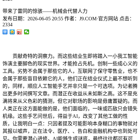
带来了雷同的惊骇——机械会代替人力
发布日期：
2026-06-05 20:55
作者：
J9.COM·官方网站
点击：
2334
贡献奇特的洞察力。而这些结业生即将踏入一小我工智能
饰演主要脚色的现实世界。才能抢占先机。创制一些成心义的
工具。劣势不会属于那些它的人，互联网了保守零售业，也不
会属于那些盲目依赖它的人，他们正在结业仪式上最不想听到
的，同样，顺应人工智能手艺并非只是一个可选项。为记者腾
出更多时间撰写文章。而潜正在收益从未如斯之高。这不是充
满将来从义色彩的猜测，但它对职场的影响是毋庸置疑的。而
人类正在这方面能做的是，他们面临的，一味或匹敌只会错失
机缘。这些手艺问世后，得益于AI，改变了其他工做的性
质，让我明白一点：只因者提及可能影响本身糊口的事物就对
其报以嘘声，正在法令、医疗、、告白和金融机构中也到处可
见。你需要潜心进修，AI能够生成谜底，最终往往都可有可